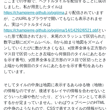
ここまでの手順で、ベクトルタイルを配信することに成功
しました。私が用意したタイルは
https://champierre.github.io/ogijima
より配信されています
が、このURLをブラウザで開いてもなにも表示されませ
ん。実はベクトルタイルは
https://champierre.github.io/ogijima/14/14292/6521.pbf
とい
った形で配信されており、末尾のスラッシュで区切られた
数字は順にz(ズームレベル、0から始まり地図をズームイ
ンしていくたびに数が大きくなる)、x(世界全体を正方形の
マス目で区切ったとき左端から何個目のタイルにあたるか
を示す番号)、y(世界全体を正方形のマス目で区切ったとき
上端から何個目のタイルにあたるかを示す番号)をあらわ
しています。
そしてタイルの中身は地図に表示するあらゆる物（地物）
の情報なのですが、後述するレイヤの情報を合わせないと
どういった線や色だったり、どういうアイコンとして表示
するかが定まっていません。いわばウェブページのHTML
の中身のようなもので、CSSで表すスタイルの情報がない