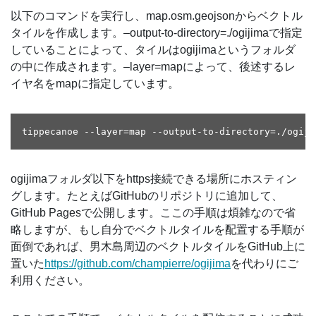
以下のコマンドを実行し、map.osm.geojsonからベクトル
タイルを作成します。–output-to-directory=./ogijimaで指定
していることによって、タイルはogijimaというフォルダ
の中に作成されます。–layer=mapによって、後述するレ
イヤ名をmapに指定しています。
ogijimaフォルダ以下をhttps接続できる場所にホスティン
グします。たとえばGitHubのリポジトリに追加して、
GitHub Pagesで公開します。ここの手順は煩雑なので省
略しますが、もし自分でベクトルタイルを配置する手順が
面倒であれば、男木島周辺のベクトルタイルをGitHub上に
置いた
https://github.com/champierre/ogijima
を代わりにご
利用ください。