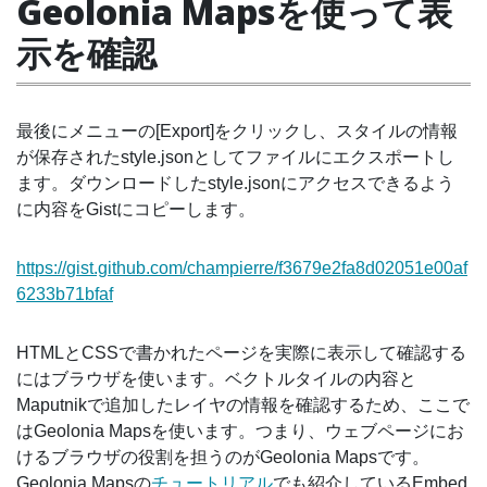
Geolonia Mapsを使って表
示を確認
最後にメニューの[Export]をクリックし、スタイルの情報
が保存されたstyle.jsonとしてファイルにエクスポートし
ます。ダウンロードしたstyle.jsonにアクセスできるよう
に内容をGistにコピーします。
https://gist.github.com/champierre/f3679e2fa8d02051e00af
6233b71bfaf
HTMLとCSSで書かれたページを実際に表示して確認する
にはブラウザを使います。ベクトルタイルの内容と
Maputnikで追加したレイヤの情報を確認するため、ここで
はGeolonia Mapsを使います。つまり、ウェブページにお
けるブラウザの役割を担うのがGeolonia Mapsです。
Geolonia Mapsの
チュートリアル
でも紹介しているEmbed