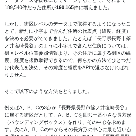
データソースを複数にしてマージすることで、それまで
189,540件だった住所が
190,165
件に増えました。
しかし、街区レベルのデータまで取得するようになったこ
とで、新たに小字まで含んだ住所の代表点（緯度、経度）
を決める必要がでてきました。たとえば「長野県長野市篠
ノ井塩崎長谷」のように小字まで含んだ住所については、
街区レベル位置参照情報より、その住所に属する街区の緯
度、経度を複数取得できるので、何らかの方法でひとつだ
け代表点を決め、その緯度と経度をAPIで返さなければな
りません。
そこで以下のような方法をとりました。
例えばA、B、Cの3点が「長野県長野市篠ノ井塩崎長谷」
に属する街区だとして、A、B、Cを囲む一番小さな長方形
（バウンディングボックス）を作り、その中心を求めま
す。次にA、B、Cの中からその長方形の中心に最も近い点